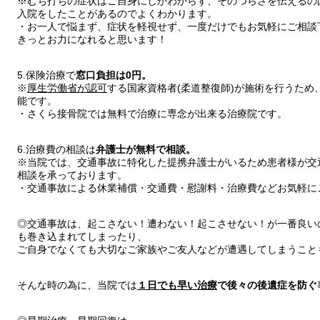
※むち打ちの症状はご自身にしかわからず、そのつらさを伝えるの
入院をしたことがあるのでよくわかります。
・お一人で悩まず、症状を軽視せず、一度だけでもお気軽にご相談
きっとお力になれると思います！
5.保険治療で
窓口負担は0円。
※
厚生労働省が認可
する国家資格者(柔道整復師)が施術を行うため
能です。
・さくら接骨院では無料で治療に専念が出来る治療院です。
6.治療費の相談は
弁護士が無料で相談。
※当院では、交通事故に特化した提携弁護士がいるため患者様が交
相談を承っております。
・交通事故による休業補償・交通費・慰謝料・治療費などお気軽に
◎交通事故は、起こさない！遭わない！起こさせない！が一番良い
も巻き込まれてしまったり、
ご自身でなくても大切なご家族やご友人などが遭遇してしまうこと
そんな時の為に、当院では
１日でも早い治療
で後々の後遺症を防ぐ