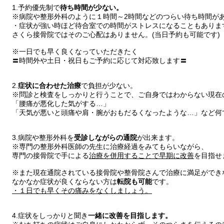
1.予約優先制で
待ち時間が少ない。
※病院や整形外科のように１時間～2時間などのつらい待ち時間が
・
症状が強い時ほど待合室での時間がストレスになることもありま
さくら接骨院ではそのご心配はありません。(当日予約も可能です)
※一日でも早く良くなっていただきたく
〓時間外や土日・祝日もご予約に応じて対応致します〓
2.
症状に合わせた治療
で負担が少ない。
※問診と検査をしっかりと行うことで、ご自身ではわからない現在
「腰痛が悪化した気がする…」
「天気が悪いと頭痛や肩・腕がおもだるくなったような…」など何
3.病院や整形外科を
受診しながらの通院
が出来ます。
※専門の整形外科医師の先生に治療経過をみてもらいながら、
専門の接骨院で手による
治療を併用することで早期に改善
を目指せ
※また現在通院されている接骨院や整骨院さんで治療に満足ができ
なかなか症状が良くならない方は
転院も可能
です。
・１日でも早くその痛みをなくしましょう。
4.症状をしっかりと聞き
一緒に改善を目指します。