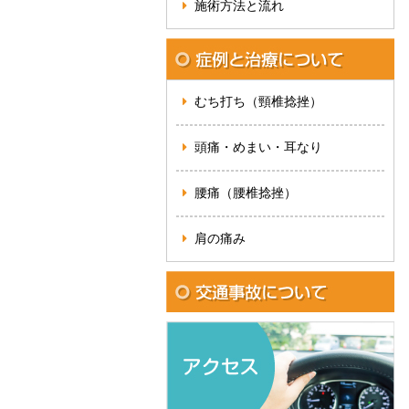
施術方法と流れ
むち打ち（頸椎捻挫）
頭痛・めまい・耳なり
腰痛（腰椎捻挫）
肩の痛み