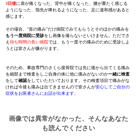
3日後
に肩が痛くなった、背中が痛くなった、腰が重たく感じる
ようになった、指先が痺れるようになった、足に違和感があると
感じます。
その場合、“首の痛み”だけ病院でみてもらうとそのほかの痛みを
もう一度病院に受診
をし画像を撮らないといけません。ただでさ
え
待ち時間の長い病院
では、もう一度その痛みのために受診しよ
うとは皆さんが嫌がります。
そのため、事故専門のさくら接骨院では先に後から出てくる痛み
を細部まで検査をしご自身の体に他に痛みがないのか
一緒に検査
をして
確認
をしていただいております。その検査項目で痛みがな
ければ今後も痛みは出てきませんので皆さんが
安心してご自分の
症状をお医者さんにお話が出来ます。
画像では異常がなかった、そんなあなた
も読んでください