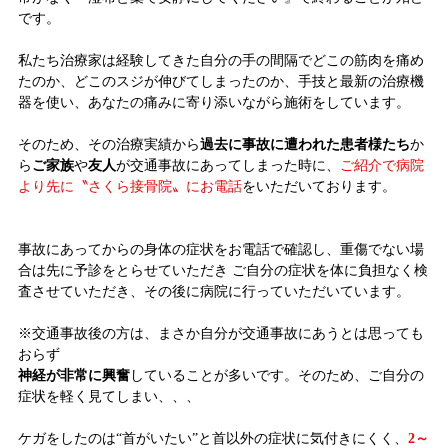
です。
私たち治療家は経験してきた自分の手の間隔でどこの筋肉を痛め
たのか、どこのスジが伸びてしまったのか、手技と最新の治療機
器を使い、あなたの痛みに寄り添いながら施術をしています。
そのため、その治療実績から
過去に事故に遭われた患者様たち
か
ら
ご家族
や
友人
が交通事故にあってしまった時に、
ご紹介で病院
より先に〝さくら接骨院〟にお電話
をいただいております。
事故にあってからの身体の症状をお電話で確認し、重傷でない場
合は先に予診をとらせていただき ご自分の症状を体に負担なく検
査させていただき、その後に病院に行っていただいています。
※交通事故後の方は、まさか自分が交通事故にあうとは思っても
おらず
神経が非常に興奮
していることが多いです。そのため、ご自分の
症状を軽く見てしまい、、、
ケガをしたのは“首がいたい”と首以外の症状に気付きにくく、
2～