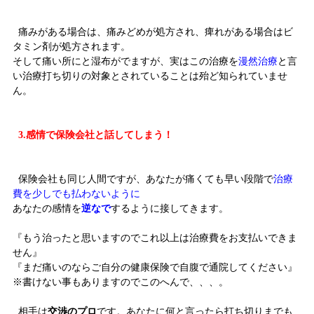
痛みがある場合は、痛みどめが処方され、痺れがある場合はビ
タミン剤が処方されます。
そして痛い所にと湿布がでますが、実はこの治療を
漫然治療
と言
い治療打ち切りの対象とされていることは殆ど知られていませ
ん。
3.感情で保険会社と話してしまう！
保険会社も同じ人間ですが、あなたが痛くても早い段階で
治療
費を少しでも払わないように
あなたの感情を
逆なで
するように接してきます。
『もう治ったと思いますのでこれ以上は治療費をお支払いできま
せん』
『まだ痛いのならご自分の健康保険で自腹で通院してください』
※書けない事もありますのでこのへんで、、、。
相手は
交渉のプロ
です。あなたに何と言ったら打ち切りまでも