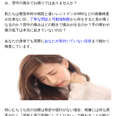
み、背中の痛みでお困りではありませんか？
私たちは整形外科や病院と違いレントゲンやMRIなどの画像検査
が出来ない分、
丁寧な問診
と
可動域制限
から何をすると首が痛く
なるのか？背中の痛みはどの動きで痛みが出るのか？手の痺れや
握力低下は本当に起きていないのか？
あなたの身体でも実際に
あなたが気付いていない症状
まで細かく
検査しています。
特にむちうち症の治療は骨折や脱臼がない場合、画像には何も異
常がなく『湿布と薬で安静にしてください』で終わることが殆ど