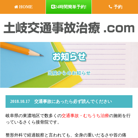
HOME
24時間簡単予約!
予約
2018.10.17 交通事故にあったら必ず読んでください
岐阜県の東濃地区で数多くの
交通事故・むちうち治療
の施術を行
っているさくら接骨院です。
整形外科で経過観察と言われても、全身の重いだるさや首の痛