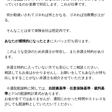
っていけるのか楽勝で対応します。これが仕事です。
何か勘違いされてゴネれば何とかなる、ゴネれば治療費が上が
る。
そんなことは全て保険会社は想定内です。
あなたが感情的になったとき
にスパッと打ち切ります。
このような交渉のため弁護士が存在し、また弁護士特約があり
ます。
弁護士特約に入っていない方でも安心してご相談ください。
相談してもお金はかかりませんし、お願いをしてもあなたが持ち
出しをすることがない弁護士を紹介させていただきます。
※通院慰謝料に関しては、
自賠責基準
・
任意保険基準
・
裁判基
準
と3つの慰謝料計算式があります。
お金が全てではありませんが、通院にかかった時間やストレスを
少しでも慰謝料としていただいてください。