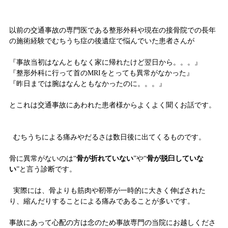
以前の交通事故の専門医である整形外科や現在の接骨院での長年
の施術経験でむちうち症の後遺症で悩んでいた患者さんが
『事故当初はなんともなく家に帰れたけど翌日から。。。』
『整形外科に行って首のMRIをとっても異常がなかった』
『昨日までは腕はなんともなかったのに。。。』
とこれは交通事故にあわれた患者様からよくよく聞くお話です。
むちうちによる痛みやだるさは数日後に出てくるものです。
骨に異常がないのは“
骨が折れていない
”や“
骨が脱臼していな
い
”と言う診断です。
実際には、骨よりも筋肉や靭帯が一時的に大きく伸ばされた
り、縮んだりすることによる痛みであることが多いです。
事故にあって心配の方は念のため事故専門の当院にお越しくださ