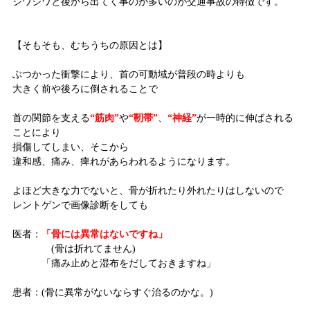
ジワジワと後から出てく事のが多いのが交通事故の特徴です。
【そもそも、むちうちの原因とは】
ぶつかった衝撃により、首の可動域が普段の時よりも
大きく前や後ろに倒されることで
首の関節を支える
“筋肉”
や
“靭帯”
、
“神経”
が一時的に伸ばされる
ことにより
損傷してしまい、そこから
違和感、痛み、痺れがあらわれるようになります。
よほど大きな力でないと、骨が折れたり外れたりはしないので
レントゲンで画像診断をしても
医者：
「骨には異常はないですね」
(骨は折れてません)
「痛み止めと湿布をだしておきますね」
患者：(骨に異常がないならすぐ治るのかな。)