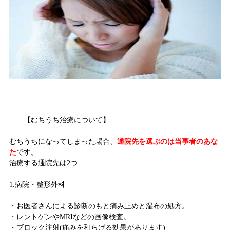
【むちうち治療について】
むちうちになってしまった場合、
通院先を選ぶのは当事者のあな
た
です。
治療する通院先は2つ
1.病院・整形外科
・お医者さんによる診断のもと痛み止めと湿布の処方。
・レントゲンやMRIなどの画像検査。
・ブロック注射(痛みを和らげる効果があります)