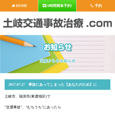
HOME
24時間簡単予約!
予約
2017.07.27 事故にあってしまった【あなたのため】に
土岐市、瑞浪市(東濃地区)で
“交通事故”、“むちうち”にあったら