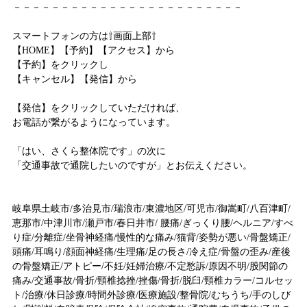
－－－－－－－－－－－－－－－－－－－－－－－－
スマートフォンの方は⇧画面上部⇧
【HOME】【予約】【アクセス】から
【予約】をクリックし
【キャンセル】【発信】から
【発信】をクリックしていただければ、
お電話が繋がるようになっています。
「はい、さくら整体院です」の次に
「交通事故で通院したいのですが」とお伝えください。
岐阜県土岐市/多治見市/瑞浪市/東濃地区/可児市/御嵩町/八百津町/
恵那市/中津川市/瀬戸市/春日井市/ 腰痛/ぎっくり腰/ヘルニア/すべ
り症/分離症/坐骨神経痛/慢性的な痛み/猫背/姿勢が悪い/骨盤矯正/
頭痛/耳鳴り/顔面神経痛/生理痛/足の長さ/冷え症/骨盤の歪み/産後
の骨盤矯正/アトピー/不妊/妊婦治療/不定愁訴/原因不明/股関節の
痛み/交通事故/骨折/頸椎捻挫/挫傷/骨折/脱臼/頸椎カラー/コルセッ
ト/治療/休日診療/時間外診療/医療施設/整骨院/むちうち/手のしび