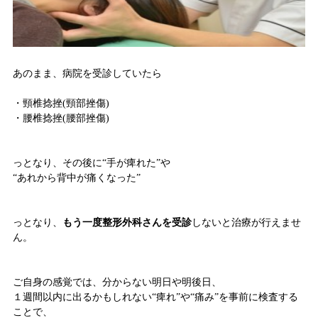
あのまま、病院を受診していたら
・頸椎捻挫(頸部挫傷)
・腰椎捻挫(腰部挫傷)
っとなり、その後に“手が痺れた”や
“あれから背中が痛くなった”
っとなり、
もう一度整形外科さんを受診
しないと治療が行えませ
ん。
ご自身の感覚では、分からない明日や明後日、
１週間以内に出るかもしれない“痺れ”や“痛み”を事前に検査する
ことで、