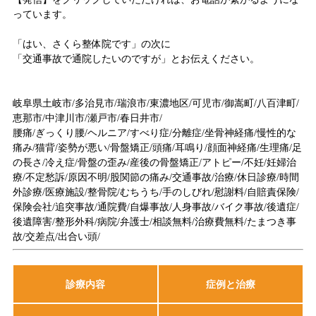
っています。
「はい、さくら整体院です」の次に
「交通事故で通院したいのですが」とお伝えください。
岐阜県土岐市/多治見市/瑞浪市/東濃地区/可児市/御嵩町/八百津町/
恵那市/中津川市/瀬戸市/春日井市/
腰痛/ぎっくり腰/ヘルニア/すべり症/分離症/坐骨神経痛/慢性的な
痛み/猫背/姿勢が悪い/骨盤矯正/頭痛/耳鳴り/顔面神経痛/生理痛/足
の長さ/冷え症/骨盤の歪み/産後の骨盤矯正/アトピー/不妊/妊婦治
療/不定愁訴/原因不明/股関節の痛み/交通事故/治療/休日診療/時間
外診療/医療施設/整骨院/むちうち/手のしびれ/慰謝料/自賠責保険/
保険会社/追突事故/通院費/自爆事故/人身事故/バイク事故/後遺症/
後遺障害/整形外科/病院/弁護士/相談無料/治療費無料/たまつき事
故/交差点/出合い頭/
診療内容
症例と治療