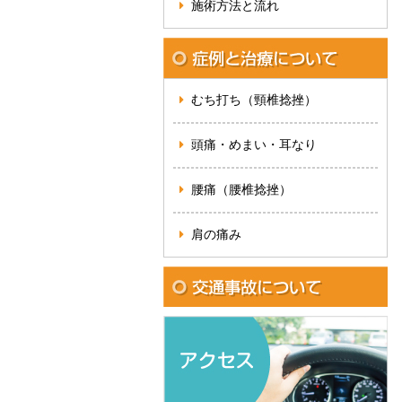
施術方法と流れ
むち打ち（頸椎捻挫）
頭痛・めまい・耳なり
腰痛（腰椎捻挫）
肩の痛み