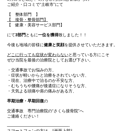
ご紹介・口コミで“土岐市”にて
【 整体部門 】
【 接骨・整骨部門】
【 健康・美容サービス部門】
にて
3部門
ともに
一位を獲得
致しました！！
今後も地域の皆様に
健康と笑顔
を提供させていただきます。
どこに行っても症状が変わらない
と思っている方にこそ
ぜひ当院を最後の治療院としてお選び下さい。
・交通事故でお悩みの方、
・症状が軽いからと治療をされていない方、
・現在、治療中で治るのか不安な方、
・むちうちや腰痛が後遺症になりそうな方、
・天気よる頭痛や肩の痛みがある方、
早期治療・早期回復
の
交通事故 専門治療院の“さくら接骨院”へ
ご連絡ください！
———————————————-
スマートフォンの方は、⇧画面上部⇧