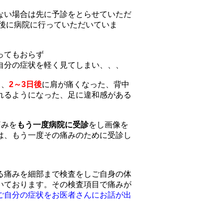
ない場合は先に予診をとらせていただ
の後に病院に行っていただいていま
ってもおらず
自分の症状を軽く見てしまい、、、
く、
2～3日後
に肩が痛くなった、背中
れるようになった、足に違和感がある
痛みを
もう一度病院に受診
をし画像を
は、もう一度その痛みのために受診し
る痛みを細部まで検査をしご自身の体
いております。その検査項目で痛みが
ご自分の症状をお医者さんにお話が出