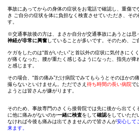
事故にあってからの身体の症状をお電話で確認し、重傷で
き ご自分の症状を体に負担なく検査させていただき、そ
す。
※交通事故後の方は、まさか自分が交通事故にあうとは思
神経が非常に興奮
していることが多いです。そのため、ご
ケガをしたのは“首がいたい”と首以外の症状に気付きにく
が痛くなった、腰が重たく感じるようになった、指先が痺
と感じます。
その場合、“首の痛み”だけ病院でみてもらうとそのほかの
撮らないといけません。ただでさえ
待ち時間の長い病院
で
ようとは皆さんが嫌がります。
そのため、事故専門のさくら接骨院では先に後から出てく
に他に痛みがないのか
一緒に検査
をして
確認
をしていただ
なければ今後も痛みは出てきませんので皆さんが
安心して
来ます。