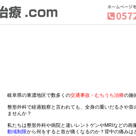
岐阜県の東濃地区で数多くの
交通事故・むちうち治療
の施
整形外科で経過観察と言われても、全身の重いだるさや首
ませんか？
私たちは整形外科や病院と違いレントゲンやMRIなどの画
動域制限
から何をすると首が痛くなるのか？背中の痛みは