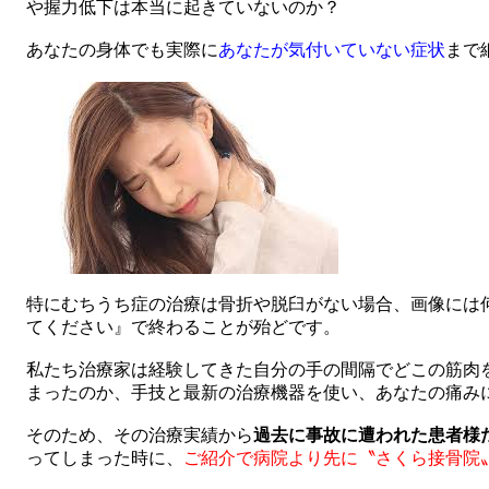
や握力低下は本当に起きていないのか？
あなたの身体でも実際に
あなたが気付いていない症状
まで
特にむちうち症の治療は骨折や脱臼がない場合、画像には
てください』で終わることが殆どです。
私たち治療家は経験してきた自分の手の間隔でどこの筋肉
まったのか、手技と最新の治療機器を使い、あなたの痛み
そのため、その治療実績から
過去に事故に遭われた患者様
ってしまった時に、
ご紹介で病院より先に〝さくら接骨院