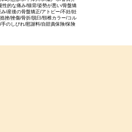
/慢性的な痛み/猫背/姿勢が悪い/骨盤矯
歪み/産後の骨盤矯正/アトピー/不妊/妊
捻挫/挫傷/骨折/脱臼/頸椎カラー/コル
/手のしびれ/慰謝料/自賠責保険/保険