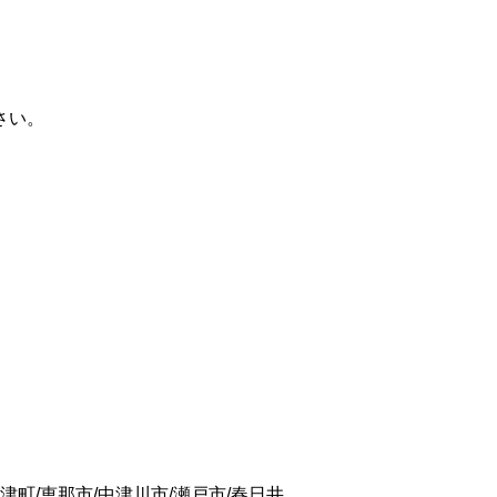
さい。
津町/恵那市/中津川市/瀬戸市/春日井