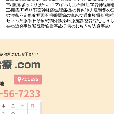
市/ 腰痛/ぎっくり腰/ヘルニア/すべり症/分離症/坐骨神経痛
正/頭痛/耳鳴り/顔面神経痛/生理痛/足の長さ/冷え症/骨盤の
婦治療/不定愁訴/原因不明/股関節の痛み/交通事故/骨折/頸椎
セット/治療/休日診療/時間外診療/医療施設/整骨院/むちうち
会社/追突事故/通院費/自爆事故/子供のむちうち/人身事故/
故治療はお任せ下さい！
地