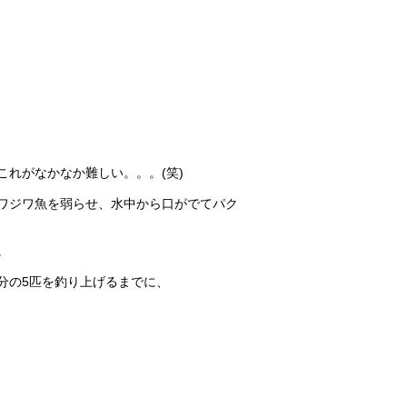
れがなかなか難しい。。。(笑)
ワジワ魚を弱らせ、水中から口がでてパク
。
分の5匹を釣り上げるまでに、