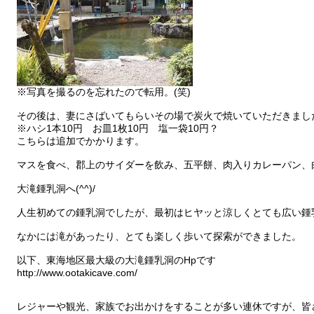
※写真を撮るのを忘れたので転用。(笑)
その後は、妻にさばいてもらいその場で炭火で焼いていただきまし
※ハシ1本10円 お皿1枚10円 塩一袋10円？
こちらは追加でかかります。
マスを食べ、郡上のサイダーを飲み、五平餅、肉入りカレーパン、
大滝鍾乳洞へ(^^)/
人生初めての鍾乳洞でしたが、最初はヒヤッと涼しくとても広い鍾
なかには滝があったり、とても楽しく歩いて探索ができました。
以下、東海地区最大級の大滝鍾乳洞のHpです
http://www.ootakicave.com/
レジャーや観光、家族でお出かけをすることが多い連休ですが、皆