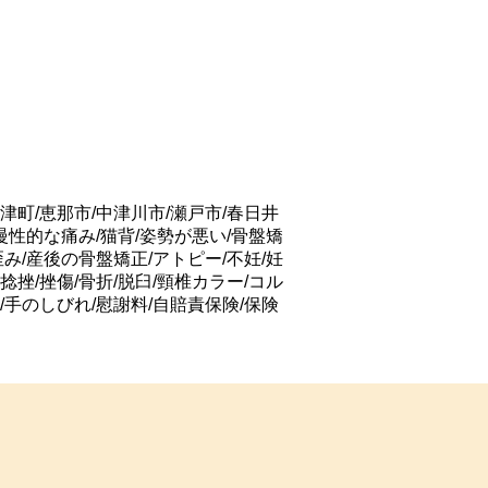
津町/恵那市/中津川市/瀬戸市/春日井
/慢性的な痛み/猫背/姿勢が悪い/骨盤矯
歪み/産後の骨盤矯正/アトピー/不妊/妊
捻挫/挫傷/骨折/脱臼/頸椎カラー/コル
/手のしびれ/慰謝料/自賠責保険/保険