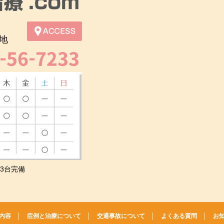
地
3台完備
内容
│
症例と治療について
│
交通事故について
│
よくある質問
│
お