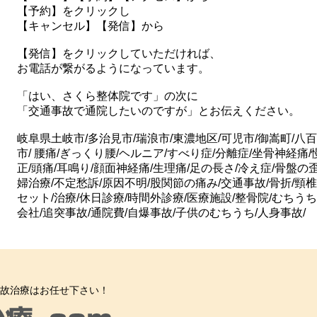
【予約】をクリックし
【キャンセル】【発信】から
【発信】をクリックしていただければ、
お電話が繋がるようになっています。
「はい、さくら整体院です」の次に
「交通事故で通院したいのですが」とお伝えください。
岐阜県土岐市/多治見市/瑞浪市/東濃地区/可児市/御嵩町/八百
市/ 腰痛/ぎっくり腰/ヘルニア/すべり症/分離症/坐骨神経痛
正/頭痛/耳鳴り/顔面神経痛/生理痛/足の長さ/冷え症/骨盤の
婦治療/不定愁訴/原因不明/股関節の痛み/交通事故/骨折/頸椎
セット/治療/休日診療/時間外診療/医療施設/整骨院/むちうち
会社/追突事故/通院費/自爆事故/子供のむちうち/人身事故/
故治療はお任せ下さい！